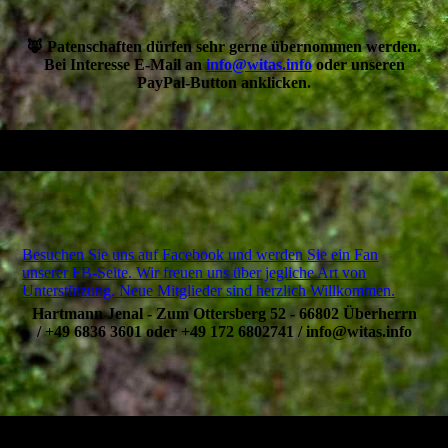
🦊 Patenschaften dürfen sehr gerne übernommen werden.
Bei Interesse E-Mail an
info@witas.info
oder unseren
PayPal-Button anklicken.
Besuchen Sie uns auf Facebook und werden Sie ein Fan
unserer FB-Seite. Wir freuen uns über jegliche Art von
Unterstützung. Neue Mitglieder sind herzlich Willkommen.
Hartmann Jenal - Zum Ottersberg 52 - 66802 Überherrn
/ +49 6836 3601 oder +49 172 6802741 / info@witas.info