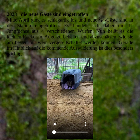
2023 - die neue Gäste sind eingetroffen
Mitte April ging es schlagartig los und neue 🦊-Gäste sind in
der Station eingetroffen. Es handelt sich dabei um 11
Jungfüchse aus 4 verschiedenen Würfen. Nun heißt es die
kleinen Racker im Auge zu behalten und abzuschätzen, wie sie
am besten mit wem vergesellschaftet werden können. Gerade
im Hinblick auf die kommende Auswilderung ist dies besonders
wichtig.