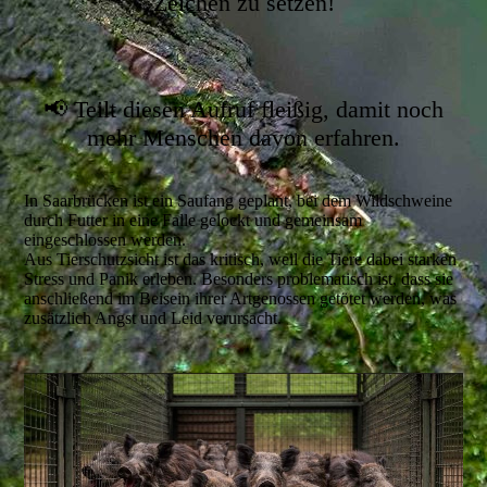
Zeichen zu setzen!
📢 Teilt diesen Aufruf fleißig, damit noch
mehr Menschen davon erfahren.
In Saarbrücken ist ein Saufang geplant, bei dem Wildschweine
durch Futter in eine Falle gelockt und gemeinsam
eingeschlossen werden.
Aus Tierschutzsicht ist das kritisch, weil die Tiere dabei starken
Stress und Panik erleben. Besonders problematisch ist, dass sie
anschließend im Beisein ihrer Artgenossen getötet werden, was
zusätzlich Angst und Leid verursacht.