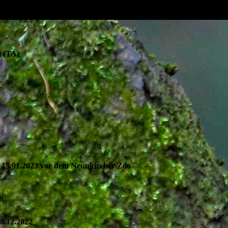
i (TA)
 15.01.2023 vor dem Neunkircher-Zoo
en
08.12.2022