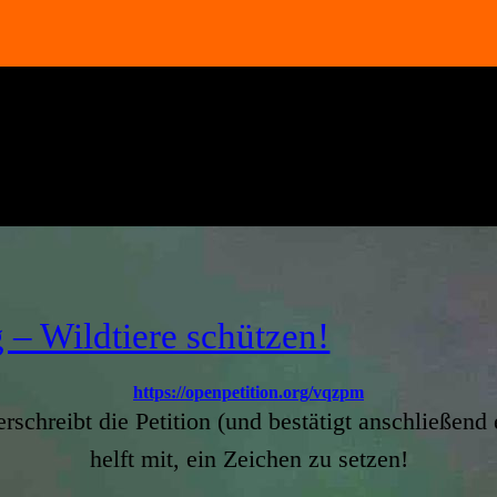
 – Wildtiere schützen!
https://openpetition.org/vqzpm
erschreibt die Petition (und bestätigt anschließend
helft mit, ein Zeichen zu setzen!