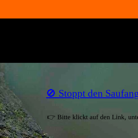
🚫 Stoppt den Saufang
👉 Bitte klickt auf den Link, unt