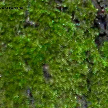
wicht Greta 🦡