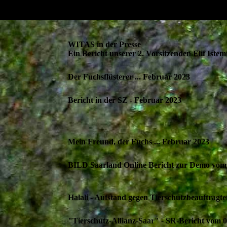
WITAS in der Presse
Ein Bericht unserer 2. Vorsitzenden Elif Istem
Der Fuchsflüsterer ... Februar 2023
Bericht in der SZ - Februar 2023
Mein Freund, der Fuchs ... Februar 2023
BILD Saarland Online Bericht zur Demo vom
Halali - Aufstand gegen Tierschutzbeauftragt
"Tierschutz-Allianz-Saar" - SR-Bericht vom 