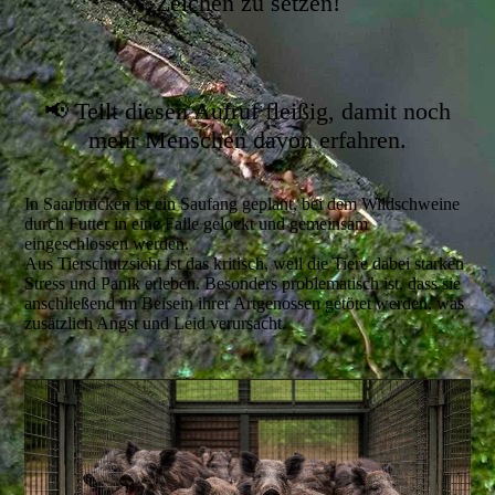
Zeichen zu setzen!
📢 Teilt diesen Aufruf fleißig, damit noch
mehr Menschen davon erfahren.
In Saarbrücken ist ein Saufang geplant, bei dem Wildschweine
durch Futter in eine Falle gelockt und gemeinsam
eingeschlossen werden.
Aus Tierschutzsicht ist das kritisch, weil die Tiere dabei starken
Stress und Panik erleben. Besonders problematisch ist, dass sie
anschließend im Beisein ihrer Artgenossen getötet werden, was
zusätzlich Angst und Leid verursacht.