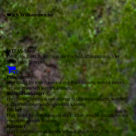
❤️lich Willkommen im
WITAS-Shop
Der Erlös fließt zu 100% in die Fuchs-Auffangstation. Viel
Spaß beim Shoppen.
0
Plüschtiere
Hier findet Ihr eine Auswahl von Plüschtieren, welche zurzeit
bei uns erworben werden können.
Schlüsselanhänger
Hier findet Ihr eine Auswahl von Schlüsselanhängern, welche
zurzeit bei uns erworben werden können.
Bücher
Hier findet Ihr eine Auswahl der Bücher, welche zurzeit bei uns
erworben werden können.
Kalender
Hier findet Ihr den aktuellen Witas-Kalender für 2026.