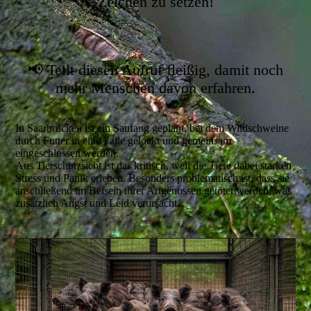
Zeichen zu setzen!
📢 Teilt diesen Aufruf fleißig, damit noch
mehr Menschen davon erfahren.
In Saarbrücken ist ein Saufang geplant, bei dem Wildschweine
durch Futter in eine Falle gelockt und gemeinsam
eingeschlossen werden.
Aus Tierschutzsicht ist das kritisch, weil die Tiere dabei starken
Stress und Panik erleben. Besonders problematisch ist, dass sie
anschließend im Beisein ihrer Artgenossen getötet werden, was
zusätzlich Angst und Leid verursacht.