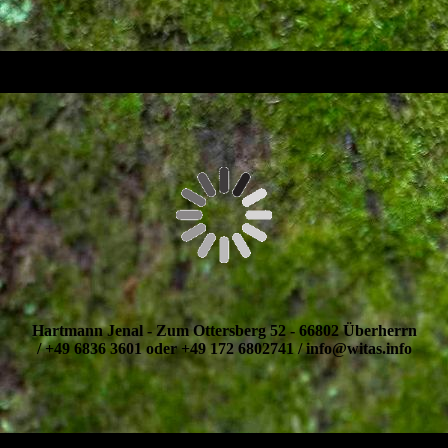
Hartmann Jenal - Zum Ottersberg 52 - 66802 Überherrn
/ +49 6836 3601 oder +49 172 6802741 / info@witas.info