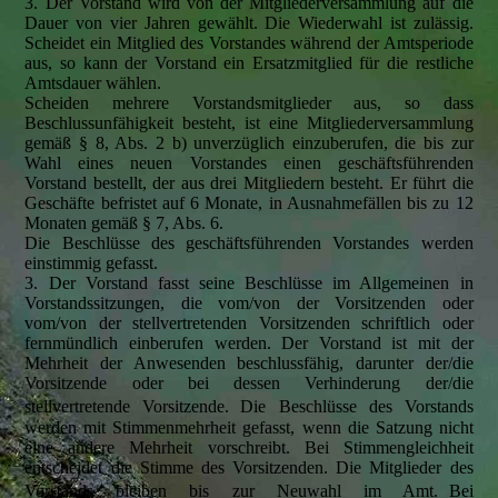
3. Der Vorstand wird von der Mitgliederversammlung auf die
Dauer von vier Jahren gewählt. Die Wiederwahl ist zulässig.
Scheidet ein Mitglied des Vorstandes während der Amtsperiode
aus, so kann der Vorstand ein Ersatzmitglied für die restliche
Amtsdauer wählen.
Scheiden mehrere Vorstandsmitglieder aus, so dass
Beschlussunfähigkeit besteht, ist eine Mitgliederversammlung
gemäß § 8, Abs. 2 b) unverzüglich einzuberufen, die bis zur
Wahl eines neuen Vorstandes einen geschäftsführenden
Vorstand bestellt, der aus drei Mitgliedern besteht. Er führt die
Geschäfte befristet auf 6 Monate, in Ausnahmefällen bis zu 12
Monaten gemäß § 7, Abs. 6.
Die Beschlüsse des geschäftsführenden Vorstandes werden
einstimmig gefasst.
3. Der Vorstand fasst seine Beschlüsse im Allgemeinen in
Vorstandssitzungen, die vom/von der Vorsitzenden oder
vom/von der stellvertretenden Vorsitzenden schriftlich oder
fernmündlich einberufen werden. Der Vorstand ist mit der
Mehrheit der Anwesenden beschlussfähig, darunter der/die
Vorsitzende oder bei dessen Verhinderung der/die
stellvertretende Vorsitzende. Die Beschlüsse des Vorstands
werden mit Stimmenmehrheit gefasst, wenn die Satzung nicht
eine andere Mehrheit vorschreibt. Bei Stimmengleichheit
entscheidet die Stimme des Vorsitzenden. Die Mitglieder des
Vorstands bleiben bis zur Neuwahl im Amt. Bei