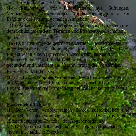
auch im Hinblick auf Kinder und Jugendliche.
(14) Einwerbung von Finanzmitteln aus Stiftungen,
Vermächtnissen, Zuwendungen, Mitgliedsbeiträgen u. a. zur
Erfüllung der satzungsgemäßen Aufgaben.
(15) Ankauf oder Anpachtung von Flächen und Objekten, die
dem Schutz gefährdeter Tierarten und Pflanzengesellschaften
dienen.
(16) Es dürfen Projekte geschaffen werden. Diese Projekte
unterliegen alle der Zustimmung des Vorstandes. Das jeweilige
Projekt wählt eine/n Sprecher/in welche/r im Vorstand
Stimmrecht hat. Das Projekt ist an satzungsgemäße Arbeit
gebunden und unterliegt der Verantwortung des Vorstandes.
Er/Sie muss Mitglied sein.
(17) die Erforschung der Grundlagen tierischen Lebens sowie
des Miteinanders von Flora, Fauna und menschlichem
Leben; außerdem die Erforschung der Möglichkeiten, diese zu
schützen.
§ 4 Gemeinnützigkeit
(1) Der Verein verfolgt seinen Zweck ausschließlich und
unmittelbar gemeinnützig im Sinne des Abschnittes
„Steuerbegünstigte Zwecke“ der Abgabenordnung.
(2) Der Verein ist selbstlos tätig; er verfolgt nicht in erster Linie
eigenwirtschaftliche Zwecke.