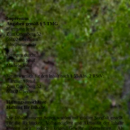
Impressum
Angaben gemäß § 5 TMG
Hartmann Jenal
Zum Ottersberg 52
66802 Überherrn
info@witas.info
Vertreten durch:
Hartmann Jenal
Michele Jenal
Verantwortlich für den Inhalt nach § 55 Abs. 2 RStV:
Hartmann Jenal
Zum Ottersberg 52
66802 Überherrn
Haftungsausschluss:
Haftung für Inhalte
Die Inhalte unserer Seiten wurden mit größter Sorgfalt erstellt.
Für die Richtigkeit, Vollständigkeit und Aktualität der Inhalte
können wir jedoch keine Gewähr übernehmen. Als