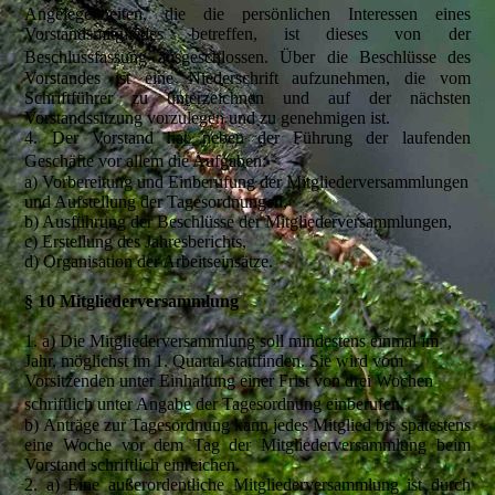
Angelegenheiten, die die persönlichen Interessen eines
Vorstandsmitgliedes betreffen, ist dieses von der
Beschlussfassung ausgeschlossen. Über die Beschlüsse des
Vorstandes ist eine Niederschrift aufzunehmen, die vom
Schriftführer zu unterzeichnen und auf der nächsten
Vorstandssitzung vorzulegen und zu genehmigen ist.
4. Der Vorstand hat neben der Führung der laufenden
Geschäfte vor allem die Aufgaben:
a) Vorbereitung und Einberufung der Mitgliederversammlungen
und Aufstellung der Tagesordnungen,
b) Ausführung der Beschlüsse der Mitgliederversammlungen,
c) Erstellung des Jahresberichts,
d) Organisation der Arbeitseinsätze.
§ 10 Mitgliederversammlung
1. a) Die Mitgliederversammlung soll mindestens einmal im
Jahr, möglichst im 1. Quartal stattfinden. Sie wird vom
Vorsitzenden unter Einhaltung einer Frist von drei Wochen
schriftlich unter Angabe der Tagesordnung einberufen.
b) Anträge zur Tagesordnung kann jedes Mitglied bis spätestens
eine Woche vor dem Tag der Mitgliederversammlung beim
Vorstand schriftlich einreichen.
2. a) Eine außerordentliche Mitgliederversammlung ist durch