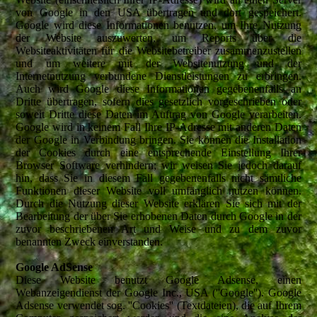
von Google in den USA übertragen und dort gespeichert.
Google wird diese Informationen benutzen, um Ihre Nutzung
der Website auszuwerten, um Reports über die
Websiteaktivitäten für die Websitebetreiber zusammenzustellen
und um weitere mit der Websitenutzung und der
Internetnutzung verbundene Dienstleistungen zu erbringen.
Auch wird Google diese Informationen gegebenenfalls an
Dritte übertragen, sofern dies gesetzlich vorgeschrieben oder
soweit Dritte diese Daten im Auftrag von Google verarbeiten.
Google wird in keinem Fall Ihre IP-Adresse mit anderen Daten
der Google in Verbindung bringen. Sie können die Installation
der Cookies durch eine entsprechende Einstellung Ihrer
Browser Software verhindern; wir weisen Sie jedoch darauf
hin, dass Sie in diesem Fall gegebenenfalls nicht sämtliche
Funktionen dieser Website voll umfänglich nutzen können.
Durch die Nutzung dieser Website erklären Sie sich mit der
Bearbeitung der über Sie erhobenen Daten durch Google in der
zuvor beschriebenen Art und Weise und zu dem zuvor
benannten Zweck einverstanden.
Google AdSense
Diese Website benutzt Google Adsense, einen
Webanzeigendienst der Google Inc., USA (''Google''). Google
Adsense verwendet sog. ''Cookies'' (Textdateien), die auf Ihrem