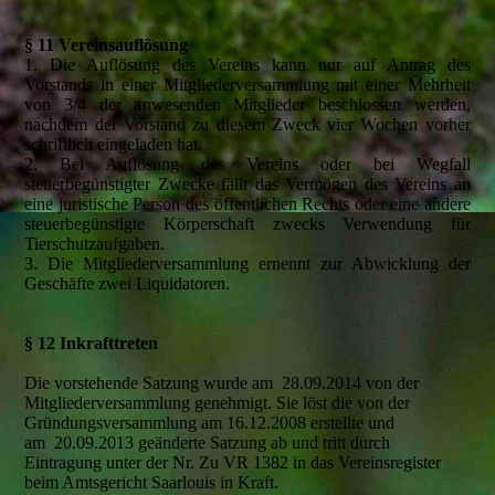
§ 11 Vereinsauflösung
1. Die Auflösung des Vereins kann nur auf Antrag des
Vorstands in einer Mitgliederversammlung mit einer Mehrheit
von 3/4 der anwesenden Mitglieder beschlossen werden,
nachdem der Vorstand zu diesem Zweck vier Wochen vorher
schriftlich eingeladen hat.
2. Bei Auflösung des Vereins oder bei Wegfall
steuerbegünstigter Zwecke fällt das Vermögen des Vereins an
eine juristische Person des öffentlichen Rechts oder eine andere
steuerbegünstigte Körperschaft zwecks Verwendung für
Tierschutzaufgaben.
3. Die Mitgliederversammlung ernennt zur Abwicklung der
Geschäfte zwei Liquidatoren.
§ 12 Inkrafttreten
Die vorstehende Satzung wurde am 28.09.2014 von der
Mitgliederversammlung genehmigt. Sie löst die von der
Gründungsversammlung am 16.12.2008 erstellte und
am 20.09.2013 geänderte Satzung ab und tritt durch
Eintragung unter der Nr. Zu VR 1382 in das Vereinsregister
beim Amtsgericht Saarlouis in Kraft.