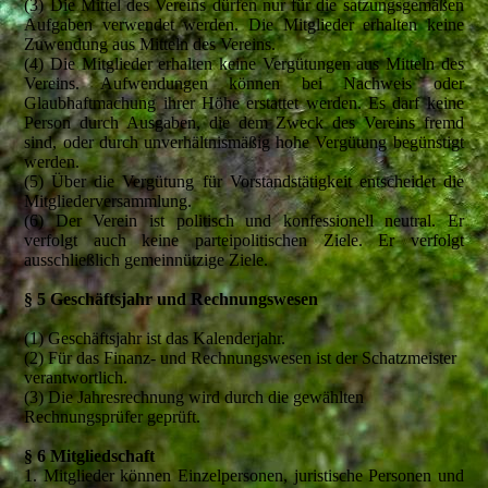
(3) Die Mittel des Vereins dürfen nur für die satzungsgemäßen
Aufgaben verwendet werden. Die Mitglieder erhalten keine
Zuwendung aus Mitteln des Vereins.
(4) Die Mitglieder erhalten keine Vergütungen aus Mitteln des
Vereins. Aufwendungen können bei Nachweis oder
Glaubhaftmachung ihrer Höhe erstattet werden. Es darf keine
Person durch Ausgaben, die dem Zweck des Vereins fremd
sind, oder durch unverhältnismäßig hohe Vergütung begünstigt
werden.
(5) Über die Vergütung für Vorstandstätigkeit entscheidet die
Mitgliederversammlung.
(6) Der Verein ist politisch und konfessionell neutral. Er
verfolgt auch keine parteipolitischen Ziele. Er verfolgt
ausschließlich gemeinnützige Ziele.
§ 5 Geschäftsjahr und Rechnungswesen
(1) Geschäftsjahr ist das Kalenderjahr.
(2) Für das Finanz- und Rechnungswesen ist der Schatzmeister
verantwortlich.
(3) Die Jahresrechnung wird durch die gewählten
Rechnungsprüfer geprüft.
§ 6 Mitgliedschaft
1. Mitglieder können Einzelpersonen, juristische Personen und