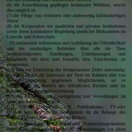
(6) die Auswilderung gepflegter heimischer Wildtiere, soweit
dies möglich ist
(7) die Pflege von verletzten oder anderweitig hilfsbedürftigen
Tieren
(8) die Kooperation mit staatlichen und privaten Institutionen
sowie deren konstruktive Begleitung sämtlicher Maßnahmen im
Umwelt- und Artenschutz.
(9) umfassende Information und Aufklärung der Öffentlichkeit
und der zuständigen Behörden über alle die Tiere
beeinträchtigenden Handlungen, Unterlassungen und
Missstände, um diese zum Handeln, bzw. Einschreiten, zu
veranlassen.
(10) falls zur Erreichung des letztgenannten Zieles notwendig:
auch Einsatz für die Interessen der Tiere im Rahmen aller von
der Rechtsordnung gegebenen Möglichkeiten, sei es
zivilrechtlich, im Bereich des öffentlichen Rechtes oder im
Rahmen der Artenschutzverordnung
(11) das Einwirken auf Gesetzgebung und Verwaltungen im
Sinne des Satzungszweckes
(12) Öffentlichkeitsarbeit, z.B. Publikationen, TV-oder
Hörfunk-Berichte, um das Bewusstsein für die Belange des
Natur-, Tier- und Artenschutzes zu fördern.
(13) Verbreitung des Umwelt-und Naturschutzgedankens
durch Vorträge, Ausstellungen oder Veranstaltungen, vor allem