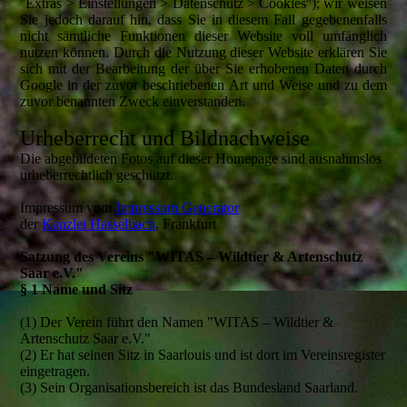
''Extras > Einstellungen > Datenschutz > Cookies''); wir weisen
Sie jedoch darauf hin, dass Sie in diesem Fall gegebenenfalls
nicht sämtliche Funktionen dieser Website voll umfänglich
nutzen können. Durch die Nutzung dieser Website erklären Sie
sich mit der Bearbeitung der über Sie erhobenen Daten durch
Google in der zuvor beschriebenen Art und Weise und zu dem
zuvor benannten Zweck einverstanden.
Urheberrecht und Bildnachweise
Die abgebildeten Fotos auf dieser Homepage sind ausnahmslos
urheberrechtlich geschützt.
Impressum vom
Impressum Generator
der
Kanzlei Hasselbach
, Frankfurt
Satzung des Vereins "WITAS – Wildtier & Artenschutz
Saar e.V."
§ 1 Name und Sitz
(1) Der Verein führt den Namen "WITAS – Wildtier &
Artenschutz Saar e.V."
(2) Er hat seinen Sitz in Saarlouis und ist dort im Vereinsregister
eingetragen.
(3) Sein Organisationsbereich ist das Bundesland Saarland.