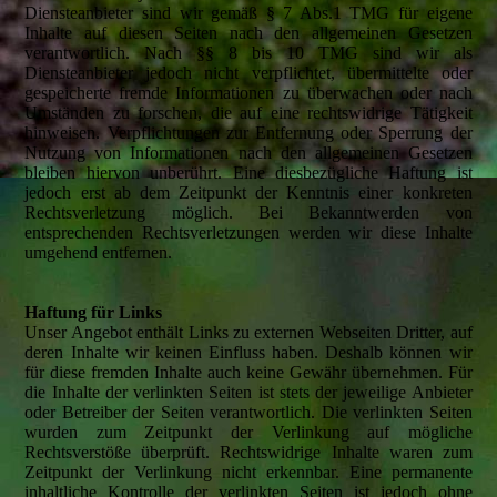
Diensteanbieter sind wir gemäß § 7 Abs.1 TMG für eigene
Inhalte auf diesen Seiten nach den allgemeinen Gesetzen
verantwortlich. Nach §§ 8 bis 10 TMG sind wir als
Diensteanbieter jedoch nicht verpflichtet, übermittelte oder
gespeicherte fremde Informationen zu überwachen oder nach
Umständen zu forschen, die auf eine rechtswidrige Tätigkeit
hinweisen. Verpflichtungen zur Entfernung oder Sperrung der
Nutzung von Informationen nach den allgemeinen Gesetzen
bleiben hiervon unberührt. Eine diesbezügliche Haftung ist
jedoch erst ab dem Zeitpunkt der Kenntnis einer konkreten
Rechtsverletzung möglich. Bei Bekanntwerden von
entsprechenden Rechtsverletzungen werden wir diese Inhalte
umgehend entfernen.
Haftung für Links
Unser Angebot enthält Links zu externen Webseiten Dritter, auf
deren Inhalte wir keinen Einfluss haben. Deshalb können wir
für diese fremden Inhalte auch keine Gewähr übernehmen. Für
die Inhalte der verlinkten Seiten ist stets der jeweilige Anbieter
oder Betreiber der Seiten verantwortlich. Die verlinkten Seiten
wurden zum Zeitpunkt der Verlinkung auf mögliche
Rechtsverstöße überprüft. Rechtswidrige Inhalte waren zum
Zeitpunkt der Verlinkung nicht erkennbar. Eine permanente
inhaltliche Kontrolle der verlinkten Seiten ist jedoch ohne