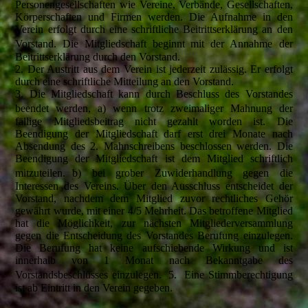
Personengesellschaften wie Vereine, Verbände, Gesellschaften,
Körperschaften und Firmen werden. Die Aufnahme in den
Verein erfolgt durch eine schriftliche Beitrittserklärung an den
Vorstand. Die Mitgliedschaft beginnt mit der Annahme der
Beitrittserklärung durch den Vorstand.
2. Der Austritt aus dem Verein ist jederzeit zulässig. Er erfolgt
durch eine schriftliche Mitteilung an den Vorstand.
3. Die Mitgliedschaft kann durch Beschluss des Vorstandes
beendet werden, a) wenn trotz zweimaliger Mahnung der
fällige Mitgliedsbeitrag nicht gezahlt worden ist. Die
Beendigung der Mitgliedschaft darf erst drei Monate nach
Absendung des 2. Mahnschreibens beschlossen werden. Die
Beendigung der Mitgliedschaft ist dem Mitglied schriftlich
mitzuteilen. b) bei grober Zuwiderhandlung gegen die
Interessen des Vereins. Über den Ausschluss entscheidet der
Vorstand, nachdem dem Mitglied zuvor rechtliches Gehör
gewährt wurde, mit einer 4/5 Mehrheit. Das betroffene Mitglied
hat die Möglichkeit, zur nächsten Mitgliederversammlung
gegen die Entscheidung des Vorstandes Berufung einzulegen.
Die Berufung hat keine aufschiebende Wirkung und ist
innerhalb von 1 Monat nach Bekanntgabe des
Vorstandsbeschlusses einzulegen. 5. Eine Stimmberechtigung
ist ab Eintritt in den Verein gegeben.