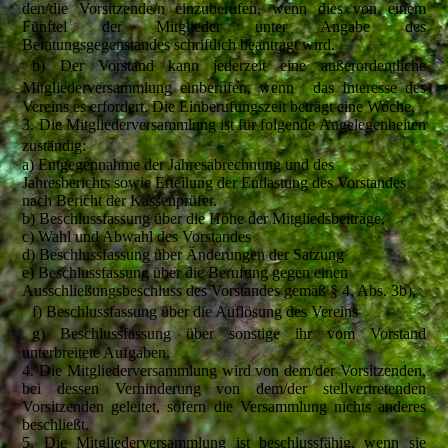
den/die Vorsitzende/n einzuberufen, wenn dies von einem
Fünftel der Mitglieder unter Angabe des
Beratungsgegenstandes schriftlich beantragt wird.
b) Der Vorstand kann jederzeit eine außerordentliche
Mitgliederversammlung einberufen, wenn das Interesse des
Vereins es erfordert. Die Einberufungszeit beträgt eine Woche.
3. Die Mitgliederversammlung ist für folgende Angelegenheiten
zuständig:
a) Entgegennahme der Jahresabrechnung und des
Jahresberichts sowie Erteilung der Entlastung des Vorstandes
nach Bericht der Kassenprüfer.
b) Beschlussfassung über die Höhe der Mitgliedsbeiträge,
c) Wahl und Abwahl des Vorstandes
d) Beschlussfassung über Änderungen der Satzung
e) Beschlussfassung über die Berufung gegen einen
Ausschließungsbeschluss des Vorstandes gemäß § 4, Abs. 3b),
f) Beschlussfassung über die Auflösung des Vereins
g) Beschlussfassung über sonstige ihr vom Vorstand
unterbreitete Aufgaben.
4. Die Mitgliederversammlung wird von dem/der Vorsitzenden,
bei dessen Verhinderung von dem/der stellvertretenden
Vorsitzenden geleitet, sofern die Versammlung nichts anderes
beschließt.
5. Die Mitgliederversammlung ist beschlussfähig, wenn sie