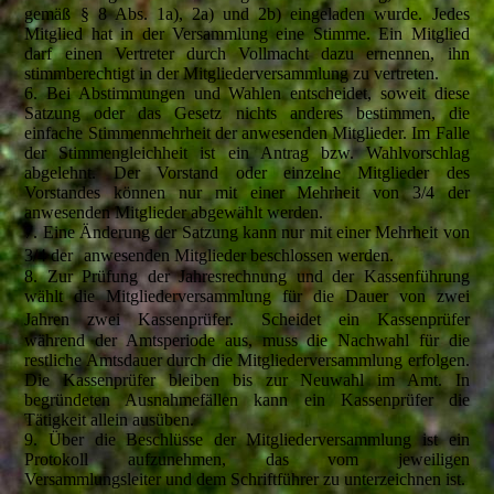
gemäß § 8 Abs. 1a), 2a) und 2b) eingeladen wurde. Jedes
Mitglied hat in der Versammlung eine Stimme. Ein Mitglied
darf einen Vertreter durch Vollmacht dazu ernennen, ihn
stimmberechtigt in der Mitgliederversammlung zu vertreten.
6. Bei Abstimmungen und Wahlen entscheidet, soweit diese
Satzung oder das Gesetz nichts anderes bestimmen, die
einfache Stimmenmehrheit der anwesenden Mitglieder. Im Falle
der Stimmengleichheit ist ein Antrag bzw. Wahlvorschlag
abgelehnt. Der Vorstand oder einzelne Mitglieder des
Vorstandes können nur mit einer Mehrheit von 3/4 der
anwesenden Mitglieder abgewählt werden.
7. Eine Änderung der Satzung kann nur mit einer Mehrheit von
3/4 der anwesenden Mitglieder beschlossen werden.
8. Zur Prüfung der Jahresrechnung und der Kassenführung
wählt die Mitgliederversammlung für die Dauer von zwei
Jahren zwei Kassenprüfer. Scheidet ein Kassenprüfer
während der Amtsperiode aus, muss die Nachwahl für die
restliche Amtsdauer durch die Mitgliederversammlung erfolgen.
Die Kassenprüfer bleiben bis zur Neuwahl im Amt. In
begründeten Ausnahmefällen kann ein Kassenprüfer die
Tätigkeit allein ausüben.
9. Über die Beschlüsse der Mitgliederversammlung ist ein
Protokoll aufzunehmen, das vom jeweiligen
Versammlungsleiter und dem Schriftführer zu unterzeichnen ist.