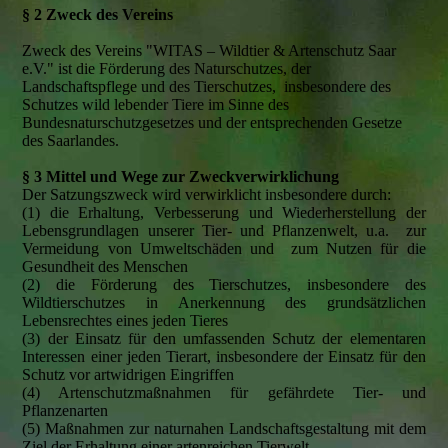
§ 2 Zweck des Vereins
Zweck des Vereins "WITAS – Wildtier & Artenschutz Saar
e.V." ist die Förderung des Naturschutzes, der
Landschaftspflege und des Tierschutzes, insbesondere des
Schutzes wild lebender Tiere im Sinne des
Bundesnaturschutzgesetzes und der entsprechenden Gesetze
des Saarlandes.
§ 3 Mittel und Wege zur Zweckverwirklichung
Der Satzungszweck wird verwirklicht insbesondere durch:
(1) die Erhaltung, Verbesserung und Wiederherstellung der
Lebensgrundlagen unserer Tier- und Pflanzenwelt, u.a. zur
Vermeidung von Umweltschäden und zum Nutzen für die
Gesundheit des Menschen
(2) die Förderung des Tierschutzes, insbesondere des
Wildtierschutzes in Anerkennung des grundsätzlichen
Lebensrechtes eines jeden Tieres
(3) der Einsatz für den umfassenden Schutz der elementaren
Interessen einer jeden Tierart, insbesondere der Einsatz für den
Schutz vor artwidrigen Eingriffen
(4) Artenschutzmaßnahmen für gefährdete Tier- und
Pflanzenarten
(5) Maßnahmen zur naturnahen Landschaftsgestaltung mit dem
Ziel der Erhaltung einer artenreichen Tierwelt