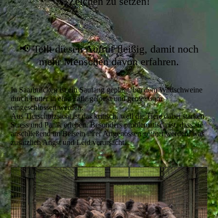
Zeichen zu setzen!
📢 Teilt diesen Aufruf fleißig, damit noch
mehr Menschen davon erfahren.
In Saarbrücken ist ein Saufang geplant, bei dem Wildschweine
durch Futter in eine Falle gelockt und gemeinsam
eingeschlossen werden.
Aus Tierschutzsicht ist das kritisch, weil die Tiere dabei starken
Stress und Panik erleben. Besonders problematisch ist, dass sie
anschließend im Beisein ihrer Artgenossen getötet werden, was
zusätzlich Angst und Leid verursacht.