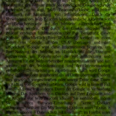
Computer gespeichert werden und die eine Analyse der
Benutzung der Website durch Sie ermöglicht. Google Adsense
verwendet auch sog. ''Web Beacons'' (kleine unsichtbare
Grafiken) zur Sammlung von Informationen. Durch die
Verwendung des Web Beacons können einfache Aktionen wie
der Besucherverkehr auf der Webseite aufgezeichnet und
gesammelt werden. Die durch den Cookie und/oder Web
Beacon erzeugten Informationen über Ihre Benutzung dieser
Website (einschließlich Ihrer IP-Adresse) werden an einen
Server von Google in den USA übertragen und dort
gespeichert. Google wird diese Informationen benutzen, um
Ihre Nutzung der Website im Hinblick auf die Anzeigen
auszuwerten, um Reports über die Websiteaktivitäten und
Anzeigen für die Websitebetreiber zusammenzustellen und um
weitere mit der Websitenutzung und der Internetnutzung
verbundene Dienstleistungen zu erbringen. Auch wird Google
diese Informationen gegebenenfalls an Dritte übertragen, sofern
dies gesetzlich vorgeschrieben oder soweit Dritte diese Daten
im Auftrag von Google verarbeiten. Google wird in keinem Fall
Ihre IP-Adresse mit anderen Daten der Google in Verbindung
bringen. Das Speichern von Cookies auf Ihrer Festplatte und
die Anzeige von Web Beacons können Sie verhindern, indem
Sie in Ihren Browser-Einstellungen ''keine Cookies
akzeptieren'' wählen (Im MS Internet-Explorer unter ''Extras >
Internetoptionen > Datenschutz > Einstellung''; im Firefox unter