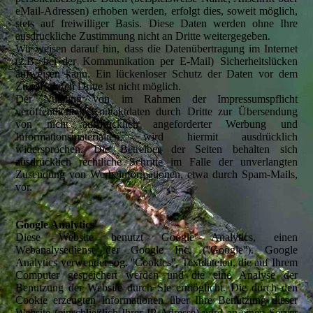
eMail-Adressen) erhoben werden, erfolgt dies, soweit möglich,
stets auf freiwilliger Basis. Diese Daten werden ohne Ihre
ausdrückliche Zustimmung nicht an Dritte weitergegeben.
Wir weisen darauf hin, dass die Datenübertragung im Internet
(z.B. bei der Kommunikation per E-Mail) Sicherheitslücken
aufweisen kann. Ein lückenloser Schutz der Daten vor dem
Zugriff durch Dritte ist nicht möglich.
Der Nutzung von im Rahmen der Impressumspflicht
veröffentlichten Kontaktdaten durch Dritte zur Übersendung
von nicht ausdrücklich angeforderter Werbung und
Informationsmaterialien wird hiermit ausdrücklich
widersprochen. Die Betreiber der Seiten behalten sich
ausdrücklich rechtliche Schritte im Falle der unverlangten
Zusendung von Werbeinformationen, etwa durch Spam-Mails,
vor.
Google Analytics
Diese Website benutzt Google Analytics, einen
Webanalysedienst der Google Inc. (''Google''). Google
Analytics verwendet sog. ''Cookies'', Textdateien, die auf Ihrem
Computer gespeichert werden und die eine Analyse der
Benutzung der Website durch Sie ermöglicht. Die durch den
Cookie erzeugten Informationen über Ihre Benutzung dieser
Website (einschließlich Ihrer IP-Adresse) wird an einen Server