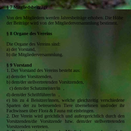
§ 7 Mitgliedsbeiträge
Von den Mitgliedern werden Jahresbeiträge erhoben. Die Höhe
der Beiträge wird von der Mitgliederversammlung bestimmt.
§ 8 Organe des Vereins
Die Organe des Vereins sind:
a) der Vorstand,
b) die Mitgliederversammlung.
§ 9 Vorstand
1. Der Vorstand des Vereins besteht aus:
a) dem/der Vorsitzenden,
b) dem/der stellvertretenden Vorsitzenden,
c) dem/der Schatzmeister/in ,
d) dem/der Schriftführer/in ,
e) bis zu 4 Beisitzer/innen, welche gleichzeitig verschiedene
Sparten der zu betreuenden Tiere übernehmen und/oder ihr
Fachwissen über Flora & Fauna mit einbringen.
2. Der Verein wird gerichtlich und außergerichtlich durch den
Vorsitzenden/die Vorsitzende bzw. dem/der stellvertretenden
Vorsitzenden vertreten.