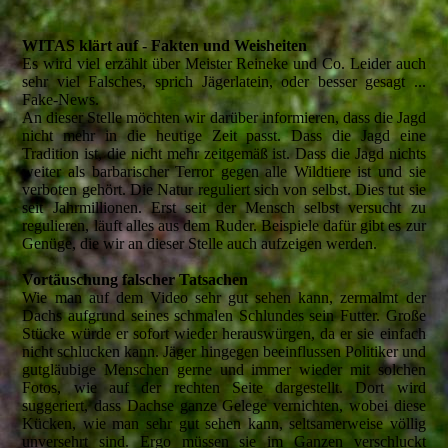
WITAS klärt auf - Fakten und Weisheiten
Es wird viel erzählt über Meister Reineke und Co. Leider auch
sehr viel Falsches, sprich Jägerlatein, oder besser gesagt ...
Fake-News.
An dieser Stelle möchten wir darüber informieren, dass die Jagd
nicht mehr in die heutige Zeit passt. Dass die Jagd eine
Tradition ist, die nicht mehr zeitgemäß ist. Dass die Jagd nichts
weiter als barbarischer Terror gegen alle Wildtiere ist und sie
verboten gehört. Die Natur reguliert sich von selbst. Dies tut sie
seit Jahrmillionen. Erst seit der Mensch selbst versucht zu
regulieren, läuft alles aus dem Ruder. Beispiele dafür gibt es zur
Genüge, die wir an dieser Stelle auch aufzeigen werden.
Vortäuschung falscher Tatsachen
Wie man auf dem Video sehr gut sehen kann, zermalmt der
Dachs aufgrund seines schmalen Schlundes sein Futter. Große
Stücke würde er sofort wieder herauswürgen, da er sie einfach
nicht schlucken kann. Jäger hingegen beeinflussen Politiker und
gutgläubige Menschen gerne und immer wieder mit solchen
Fotos, wie auf der rechten Seite dargestellt. Dort wird
suggeriert, dass Dachse ganze Gelege vernichten, wobei diese
Kücken, wie man sehr gut sehen kann, seltsamerweise völlig
unversehrt sind. Ergo müssen sie im Ganzen verschluckt