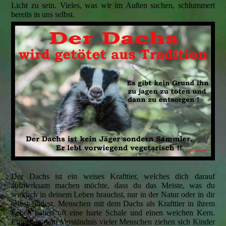
Licht zu sein. Vieles, was wir im Außen suchen, schlummert
bereits in uns selbst.
Der Dachs ist ein weises Krafttier, welches dich darauf
aufmerksam machen möchte, dass du das Meiste, was du
wirklich in deinem Leben brauchst, nur in der Natur oder in dir
selbst findest. Menschen mit dem Dachs als Krafttier in ihrem
Leben haben oft eine harte Schale und einen weichen Kern.
Entgegen dem Verständnis vieler Menschen ziehen sich Kinder