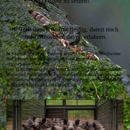
Zeichen zu setzen!
📢 Teilt diesen Aufruf fleißig, damit noch
mehr Menschen davon erfahren.
In Saarbrücken ist ein Saufang geplant, bei dem Wildschweine
durch Futter in eine Falle gelockt und gemeinsam
eingeschlossen werden.
Aus Tierschutzsicht ist das kritisch, weil die Tiere dabei starken
Stress und Panik erleben. Besonders problematisch ist, dass sie
anschließend im Beisein ihrer Artgenossen getötet werden, was
zusätzlich Angst und Leid verursacht.