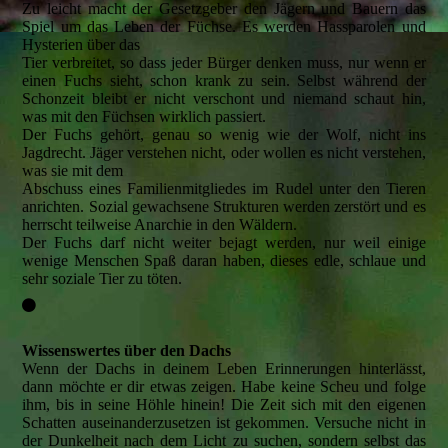
Zu leicht macht der Gesetzgeber den Jägern und Bauern das
Spiel um das Leben der Füchse. Es werden Hassparolen und
Hysterien über das
Tier verbreitet, so dass jeder Bürger denken muss, nur wenn er
einen Fuchs sieht, schon krank zu sein. Selbst während der
Schonzeit bleibt er nicht verschont und niemand schaut hin,
was mit den Füchsen wirklich passiert.
Der Fuchs gehört, genau so wenig wie der Wolf, nicht ins
Jagdrecht. Jäger verstehen nicht, oder wollen es nicht verstehen,
was sie mit dem
Abschuss eines Familienmitgliedes im Rudel unter den Tieren
anrichten. Sozial gewachsene Strukturen werden zerstört und es
herrscht teilweise Anarchie in den Wäldern.
Der Fuchs darf nicht weiter bejagt werden, nur weil einige
wenige Menschen Spaß daran haben, dieses edle, schlaue und
sehr soziale Tier zu töten.
Wissenswertes über den Dachs
Wenn der Dachs in deinem Leben Erinnerungen hinterlässt,
dann möchte er dir etwas zeigen. Habe keine Scheu und folge
ihm, bis in seine Höhle hinein! Die Zeit sich mit den eigenen
Schatten auseinanderzusetzen ist gekommen. Versuche nicht in
der Dunkelheit nach dem Licht zu suchen, sondern selbst das