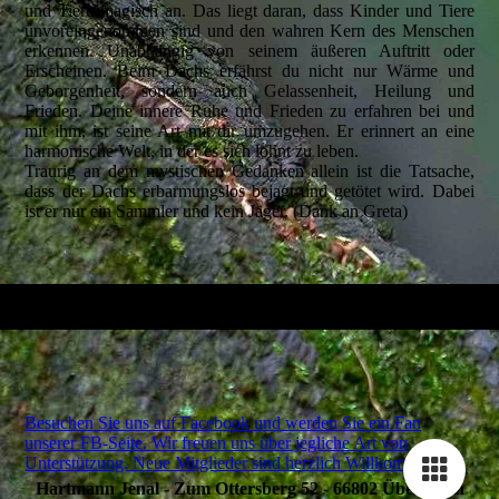
und Tiere magisch an. Das liegt daran, dass Kinder und Tiere
unvoreingenommen sind und den wahren Kern des Menschen
erkennen. Unabhängig von seinem äußeren Auftritt oder
Erscheinen. Beim Dachs erfährst du nicht nur Wärme und
Geborgenheit, sondern auch Gelassenheit, Heilung und
Frieden. Deine innere Ruhe und Frieden zu erfahren bei und
mit ihm, ist seine Art mit dir umzugehen. Er erinnert an eine
harmonische Welt, in der es sich lohnt zu leben.
Traurig an dem mystischen Gedanken allein ist die Tatsache,
dass der Dachs erbarmungslos bejagt und getötet wird. Dabei
ist er nur ein Sammler und kein Jäger. (Dank an Greta)
Besuchen Sie uns auf Facebook und werden Sie ein Fan
unserer FB-Seite. Wir freuen uns über jegliche Art von
Unterstützung. Neue Mitglieder sind herzlich Willkommen.
Hartmann Jenal - Zum Ottersberg 52 - 66802 Überherrn