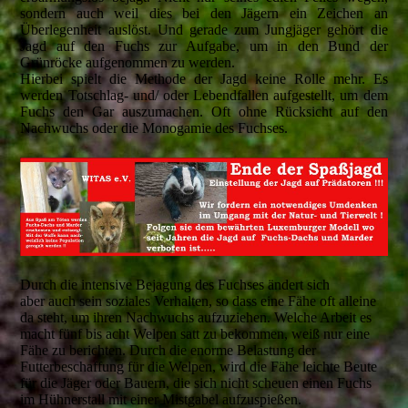
sondern auch weil dies bei den Jägern ein Zeichen an
Überlegenheit auslöst. Und gerade zum Jungjäger gehört die
Jagd auf den Fuchs zur Aufgabe, um in den Bund der
Grünröcke aufgenommen zu werden.
Hierbei spielt die Methode der Jagd keine Rolle mehr. Es
werden Totschlag- und/ oder Lebendfallen aufgestellt, um dem
Fuchs den Gar auszumachen. Oft ohne Rücksicht auf den
Nachwuchs oder die Monogamie des Fuchses.
Durch die intensive Bejagung des Fuchses ändert sich
aber auch sein soziales Verhalten, so dass eine Fähe oft alleine
da steht, um ihren Nachwuchs aufzuziehen. Welche Arbeit es
macht fünf bis acht Welpen satt zu bekommen, weiß nur eine
Fähe zu berichten. Durch die enorme Belastung der
Futterbeschaffung für die Welpen, wird die Fähe leichte Beute
für die Jäger oder Bauern, die sich nicht scheuen einen Fuchs
im Hühnerstall mit einer Mistgabel aufzuspießen.