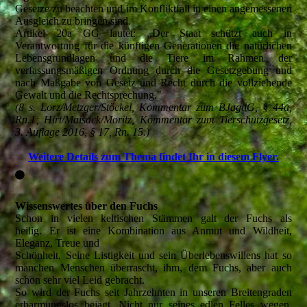
Gesetze zu beachten und im Konfliktfall in einen angemessenen
Ausgleich zu bringen sind.
Artikel 20a GG lautet: ,,Der Staat schützt auch in
Verantwortung für die künftigen Generationen die natürlichen
Lebensgrundlagen und die Tiere im Rahmen der
verfassungsmäßigen Ordnung durch die Gesetzgebung und
nach Maßgabe von Gesetz und Recht durch die vollziehende
Gewalt und die Rechtsprechung."
(8 s. Lorz/Metzger/Stöckel, Kommentar zum BJagdG, § 44a,
Rn.1; Hirt/Maisack/Moritz, Kommentar zum Tierschutzgesetz,
3. Auflage 2016, § 17, Rn. 15.)
Weitere Details zum Thema findet Ihr in diesem Flyer.
Wissenswertes über den Fuchs
Schon in vielen keltischen Stämmen galt der Fuchs als
heilig. Er ist eine Kombination aus Anmut und Wildheit,
Eleganz, Treue und
Schönheit. Seine Listigkeit und sein Überlebenswillens hat so
manchen Menschen überrascht, ihm, dem Fuchs, aber auch
schon sehr viel Leid gebracht.
So wird der Fuchs seit Jahrzehnten in unseren Breitengraden
erbarmungslos bejagt. Nicht nur seines edlen Felles wegen,