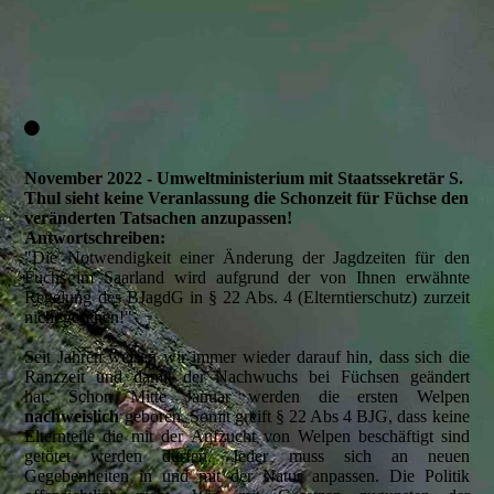
Seite 2/2
November 2022 - Umweltministerium mit Staatssekretär S.
Thul sieht keine Veranlassung die Schonzeit für Füchse den
veränderten Tatsachen anzupassen!
Antwortschreiben:
"Die Notwendigkeit einer Änderung der Jagdzeiten für den
Fuchs im Saarland wird aufgrund der von Ihnen erwähnte
Regelung des BJagdG in § 22 Abs. 4 (Elterntierschutz) zurzeit
nicht gesehen!"
Seit Jahren weisen wir immer wieder darauf hin, dass sich die
Ranzzeit und damit der Nachwuchs bei Füchsen geändert
hat. Schon Mitte Januar werden die ersten Welpen
nachweislich
geboren. Somit greift § 22 Abs 4 BJG, dass keine
Elternteile die mit der Aufzucht von Welpen beschäftigt sind
getötet werden dürfen. Jeder muss sich an neuen
Gegebenheiten in und mit der Natur anpassen. Die Politik