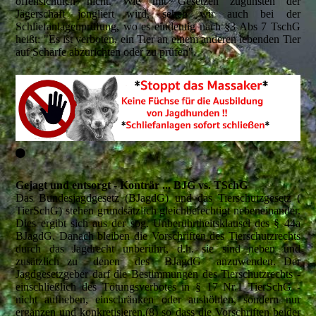
offensichtlich nicht. Wie mit Gesetzen zugunsten der
Jägerschaft jongliert wird, sehen wir auch bei der
Schliefanlagenprüfung, wo es eindeutig nach §3 Abs 7 TschG
heißt: "Es ist verboten, ein Tier an einem anderen lebenden Tier
auf Schärfe abzurichten oder zu prüfen".
Gejagt und entsorgt - Konträr ... BJG vs. TSchG
Das Bundesjagdgesetz (BJagdG) und das Tierschutzgesetz (
TierSchG) stehen grundsätzlich gleichberechtigt nebeneinander.
Dies ergibt sich aus der sog. Unberührtheitsklausel des § 44a
BJagdG. Danach bleiben die Vorschriften des Tierschutzrechts
durch das Jagdrecht unberührt, d.h. sie sind neben und
zusätzlich zu denen des BJagdG anzuwenden. Der
Jagdgesetzgeber darf die Bestimmungen des Tierschutzrechts -
einschließlich des Tötungsverbotes in § 17 Nr.1 TierSchG -
nicht aufheben, einschränken oder aushöhlen, sondern nur
ergänzen und konkretisieren,(8) so dass die Vorschriften beider